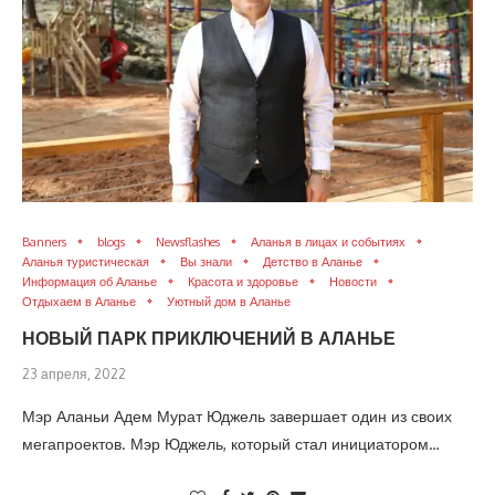
Banners
blogs
Newsflashes
Аланья в лицах и событиях
Аланья туристическая
Вы знали
Детство в Аланье
Информация об Аланье
Красота и здоровье
Новости
Отдыхаем в Аланье
Уютный дом в Аланье
НОВЫЙ ПАРК ПРИКЛЮЧЕНИЙ В АЛАНЬЕ
23 апреля, 2022
Мэр Аланьи Адем Мурат Юджель завершает один из своих
мегапроектов. Мэр Юджель, который стал инициатором…