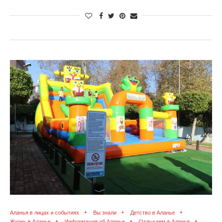
Аланья в лицах и событиях
Вы знали
Детство в Аланье
Жизнь в Аланье
Информация об Аланье
Отдыхаем в Аланье