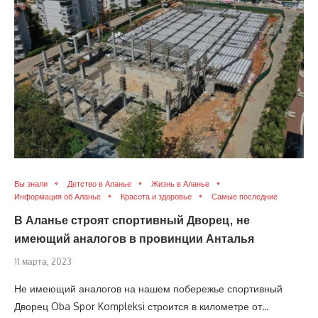
Вы знали
Детство в Аланье
Жизнь в Аланье
Информация об Аланье
Красота и здоровье
Самые последние
В Аланье строят спортивный Дворец, не
имеющий аналогов в провинции Анталья
11 марта, 2023
Не имеющий аналогов на нашем побережье спортивный
Дворец Oba Spor Kompleksi строится в километре от…